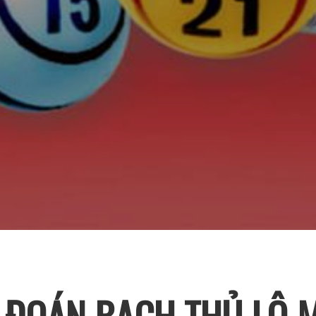
 ĐOÁN BẠCH THỦ LÔ 