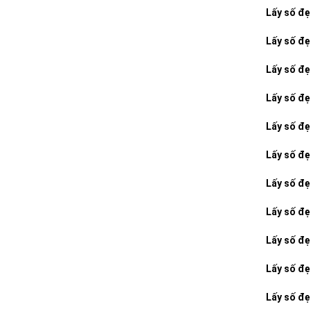
Lấy số đẹ
Lấy số đẹ
Lấy số đẹ
Lấy số đẹ
Lấy số đẹ
Lấy số đẹ
Lấy số đẹ
Lấy số đẹ
Lấy số đẹ
Lấy số đẹ
Lấy số đẹ