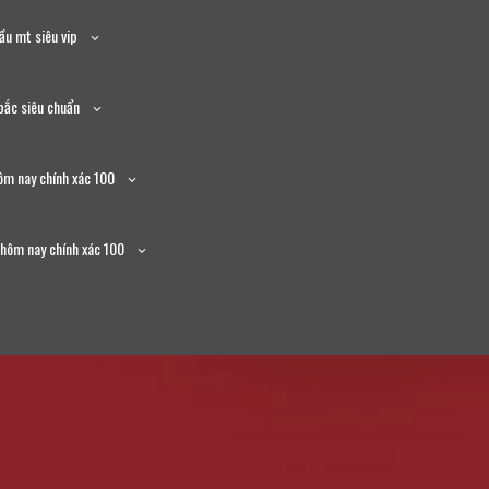
ầu mt siêu vip
 bắc siêu chuẩn
ôm nay chính xác 100
 hôm nay chính xác 100