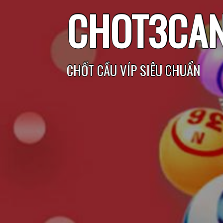
CHOT3CA
CHỐT CẦU VÍP SIÊU CHUẨN