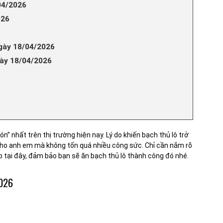
04/2026
026
ngày 18/04/2026
gày 18/04/2026
ón” nhất trên thị trường hiện nay. Lý do khiến bạch thủ lô trở
 cho anh em mà không tốn quá nhiều công sức. Chỉ cần nắm rõ
 tại đây, đảm bảo bạn sẽ ăn bạch thủ lô thành công đó nhé.
2026