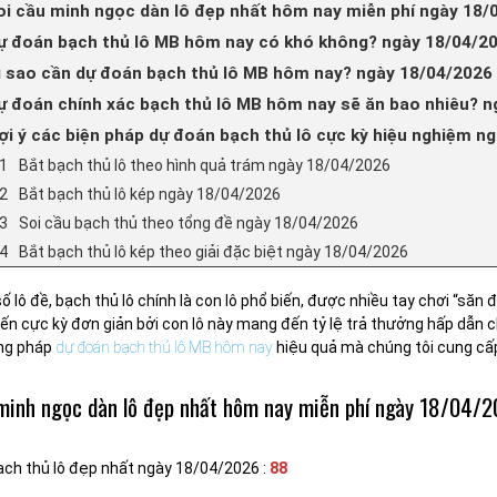
oi cầu minh ngọc dàn lô đẹp nhất hôm nay miễn phí ngày 18/
ự đoán bạch thủ lô MB hôm nay có khó không? ngày 18/04/2
ì sao cần dự đoán bạch thủ lô MB hôm nay? ngày 18/04/2026
ự đoán chính xác bạch thủ lô MB hôm nay sẽ ăn bao nhiêu? 
ợi ý các biện pháp dự đoán bạch thủ lô cực kỳ hiệu nghiệm n
Bắt bạch thủ lô theo hình quả trám ngày 18/04/2026
Bắt bạch thủ lô kép ngày 18/04/2026
Soi cầu bạch thủ theo tổng đề ngày 18/04/2026
Bắt bạch thủ lô kép theo giải đặc biệt ngày 18/04/2026
ố lô đề, bạch thủ lô chính là con lô phổ biến, được nhiều tay chơi “săn đ
iến cực kỳ đơn giản bởi con lô này mang đến tỷ lệ trả thưởng hấp dẫn
ng pháp
dự đoán bạch thủ lô MB hôm nay
hiệu quả mà chúng tôi cung cấp
 minh ngọc dàn lô đẹp nhất hôm nay miễn phí ngày 18/04/
ạch thủ lô đẹp nhất ngày 18/04/2026 :
88