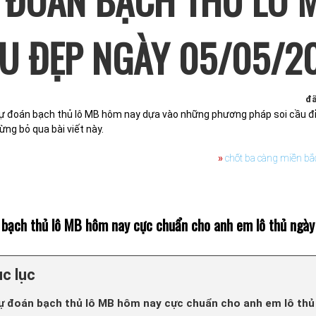
ÊU ĐẸP NGÀY 05/05/2
đã
Dự đoán bạch thủ lô MB hôm nay dựa vào những phương pháp soi cầu đ
ừng bỏ qua bài viết này.
»
chốt ba càng miền bắ
 bạch thủ lô MB hôm nay cực chuẩn cho anh em lô thủ ngà
c lục
ự đoán bạch thủ lô MB hôm nay cực chuẩn cho anh em lô thủ