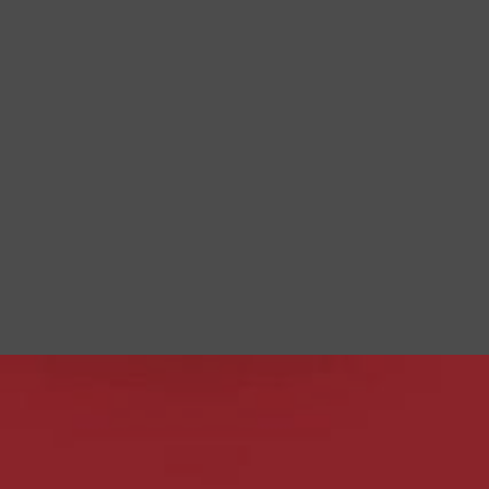
Skip
to
content