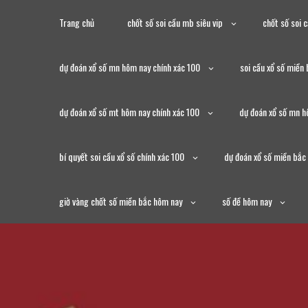
Trang chủ
chốt số soi cầu mb siêu vip
chốt số soi c
dự đoán xổ số mn hôm nay chính xác 100
soi cầu xổ số miền
dự đoán xổ số mt hôm nay chính xác 100
dự đoán xổ số mn h
bí quyết soi cầu xổ số chính xác 100
dự đoán xổ số miền bắc
giờ vàng chốt số miền bắc hôm nay
số đề hôm nay