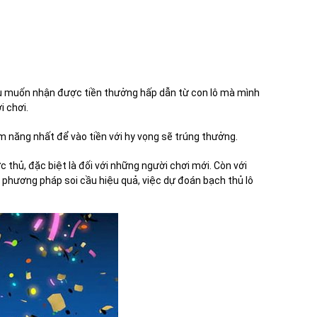
u muốn nhận được tiền thưởng hấp dẫn từ con lô mà mình
i chơi.
ềm năng nhất để vào tiền với hy vọng sẽ trúng thưởng.
c thủ, đặc biệt là đối với những người chơi mới. Còn với
u phương pháp soi cầu hiệu quả, việc dự đoán bạch thủ lô