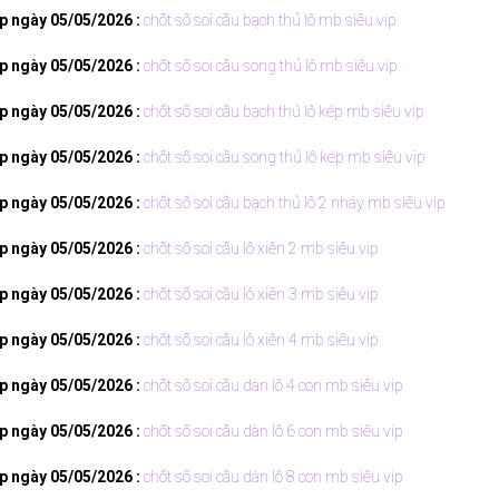
p ngày 05/05/2026 :
chốt số soi cầu bạch thủ lô mb siêu vip
p ngày 05/05/2026 :
chốt số soi cầu song thủ lô mb siêu vip
p ngày 05/05/2026 :
chốt số soi cầu bạch thủ lô kép mb siêu vip
p ngày 05/05/2026 :
chốt số soi cầu song thủ lô kép mb siêu vip
p ngày 05/05/2026 :
chốt số soi cầu bạch thủ lô 2 nháy mb siêu vip
p ngày 05/05/2026 :
chốt số soi cầu lô xiên 2 mb siêu vip
p ngày 05/05/2026 :
chốt số soi cầu lô xiên 3 mb siêu vip
p ngày 05/05/2026 :
chốt số soi cầu lô xiên 4 mb siêu vip
p ngày 05/05/2026 :
chốt số soi cầu dàn lô 4 con mb siêu vip
p ngày 05/05/2026 :
chốt số soi cầu dàn lô 6 con mb siêu vip
p ngày 05/05/2026 :
chốt số soi cầu dàn lô 8 con mb siêu vip