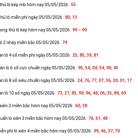
thủ lô kép mb hôm nay 05/05/2026 :
55
thủ lô miễn phí ngày 05/05/2026 :
80, 13
ong thủ lô kép hôm nay 05/05/2026 :
99 – 99
lô 2 nháy miền bắc 05/05/2026 :
79
àn lô 4 số miễn phí ngày 05/05/2026 :
25, 85, 39, 81
àn lô 6 số cực chuẩn ngày 05/05/2026 :
95, 54, 04, 54, 90, 45
àn lô 8 số siêu chuẩn ngày 05/05/2026 :
24, 76, 77, 07, 36, 20, 01, 17
àn lô 10 số ngày 05/05/2026 :
73, 27, 85, 99, 96, 48, 06, 35, 89, 69
ô xiên 2 miền bắc hôm nay 05/05/2026 :
60, 38
huẩn lô xiên 3 miền bắc hôm nay 05/05/2026 :
76, 61, 48
iễn phí lô xiên 4 miền bắc hôm nay 05/05/2026 :
99, 46, 37, 70