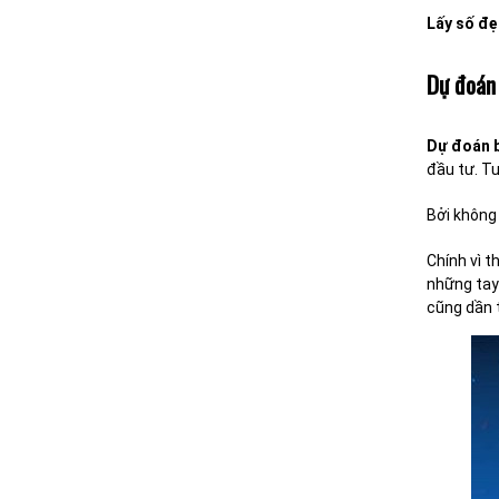
Lấy số đẹ
Dự đoán
Dự đoán b
đầu tư. Tu
Bởi không 
Chính vì t
những tay 
cũng dần 