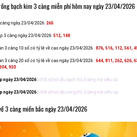
 rồng bạch kim 3 càng miễn phí hôm nay ngày 23/04/2026
 càng ngày 23/04/2026:
265
ặp 3 càng ngày 23/04/2026:
512, 148
àn 3 càng 10 số có tỷ lệ về cao ngày 23/04/2026 :
876, 516, 112, 561, 4
àn 3 càng 20 số có tỷ lệ về cao ngày 23/04/2026 :
644, 811, 262, 626, 6
304, 920
p ngày 23/04/2026 :
chốt số soi cầu bạch thủ 3 càng mb siêu vip
p ngày 23/04/2026 :
chốt số soi cầu song thủ 3 càng mb siêu vip
 về 3 càng miền bắc ngày 23/04/2026