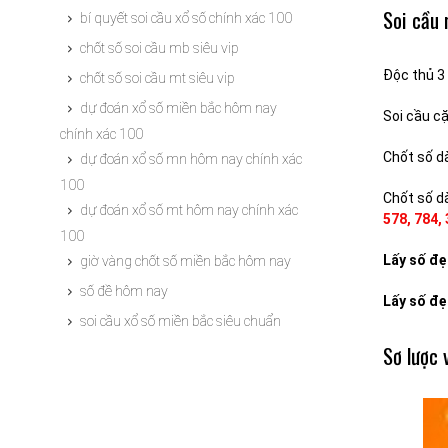
Soi cầu
bí quyết soi cầu xổ số chính xác 100
chốt số soi cầu mb siêu vip
Độc thủ 3
chốt số soi cầu mt siêu vip
dự đoán xổ số miền bắc hôm nay
Soi cầu c
chính xác 100
Chốt số d
dự đoán xổ số mn hôm nay chính xác
100
Chốt số d
dự đoán xổ số mt hôm nay chính xác
578, 784, 
100
Lấy số đẹ
giờ vàng chốt số miền bắc hôm nay
số đề hôm nay
Lấy số đẹ
soi cầu xổ số miền bắc siêu chuẩn
Sơ lược