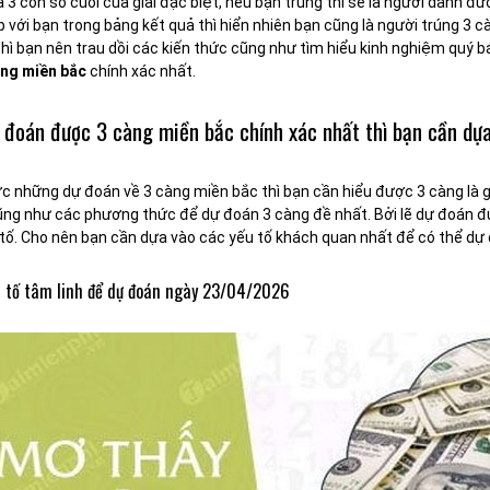
à 3 con số cuối của giải đặc biệt, nếu bạn trùng thì sẽ là người dành đư
 với bạn trong bảng kết quả thì hiển nhiên bạn cũng là người trúng 3 
hì bạn nên trau dồi các kiến thức cũng như tìm hiểu kinh nghiệm quý b
ng miền bắc
chính xác nhất.
đoán được 3 càng miền bắc chính xác nhất thì bạn cần dự
 những dự đoán về 3 càng miền bắc thì bạn cần hiểu được 3 càng là gì,
ng như các phương thức để dự đoán 3 càng đề nhất. Bởi lẽ dự đoán 
 tố. Cho nên bạn cần dựa vào các yếu tố khách quan nhất để có thể dự 
u tố tâm linh để dự đoán ngày 23/04/2026