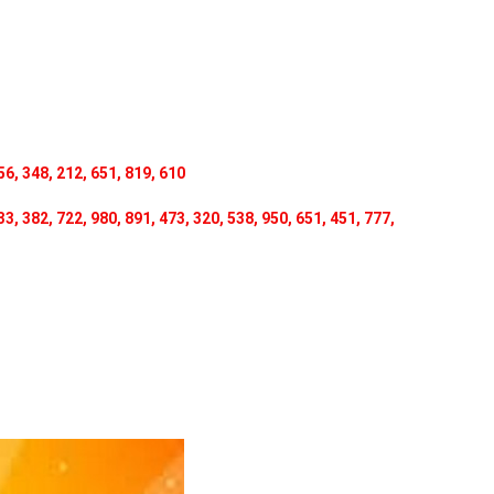
56, 348, 212, 651, 819, 610
33, 382, 722, 980, 891, 473, 320, 538, 950, 651, 451, 777,