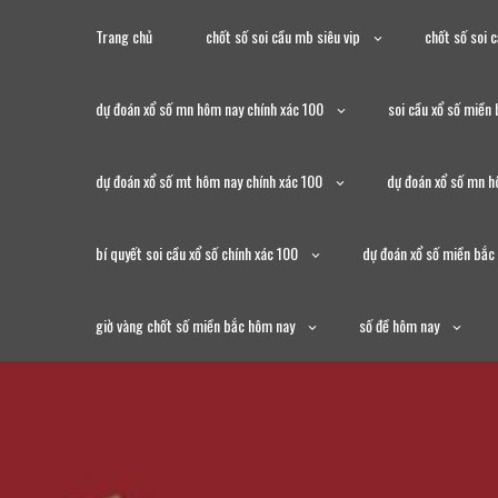
Trang chủ
chốt số soi cầu mb siêu vip
chốt số soi c
dự đoán xổ số mn hôm nay chính xác 100
soi cầu xổ số miền
dự đoán xổ số mt hôm nay chính xác 100
dự đoán xổ số mn h
bí quyết soi cầu xổ số chính xác 100
dự đoán xổ số miền bắc
giờ vàng chốt số miền bắc hôm nay
số đề hôm nay