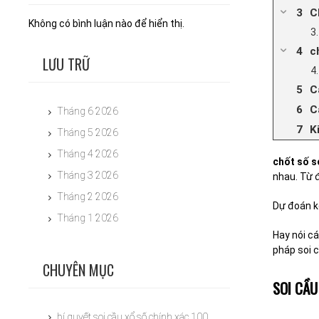
C
Không có bình luận nào để hiển thị.
c
LƯU TRỮ
C
C
Tháng 6 2026
K
Tháng 5 2026
Tháng 4 2026
chốt số s
Tháng 3 2026
nhau. Từ 
Tháng 2 2026
Dự đoán k
Tháng 1 2026
Hay nói c
pháp soi 
CHUYÊN MỤC
SOI CẦU
bí quyết soi cầu xổ số chính xác 100