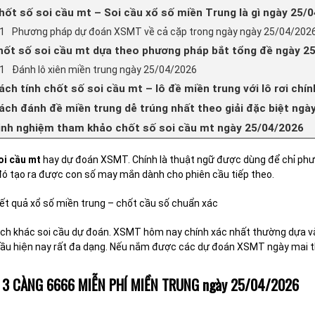
hốt số soi cầu mt – Soi cầu xổ số miền Trung là gì ngày 25/
Phương pháp dự đoán XSMT về cả cặp trong ngày ngày 25/04/202
hốt số soi cầu mt dựa theo phương pháp bắt tổng đề ngày 2
Đánh lô xiên miền trung ngày 25/04/2026
ách tính chốt số soi cầu mt – lô đề miền trung với lô rơi chí
ách đánh đề miền trung dễ trúng nhất theo giải đặc biệt ngà
inh nghiệm tham khảo chốt số soi cầu mt ngày 25/04/2026
oi cầu mt
hay dự đoán XSMT. Chính là thuật ngữ được dùng để chỉ phươn
đó tạo ra được con số may mắn dành cho phiên cầu tiếp theo.
ết quả xổ số miền trung – chốt cầu số chuẩn xác
ách khác soi cầu dự đoán. XSMT hôm nay chính xác nhất thường dựa vào
cầu hiện nay rất đa dạng. Nếu nắm được các dự đoán XSMT ngày mai thì
 3 CÀNG 6666 MIỄN PHÍ MIỀN TRUNG ngày 25/04/2026