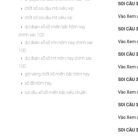
SOI CẦU 
chốt số soi cầu mb siêu vip
Vào Xem c
chốt số soi cầu mt siêu vip
dự đoán xổ số miền bắc hôm nay
SOI CẦU 
chính xác 100
Vào Xem c
dự đoán xổ số mn hôm nay chính xác
100
SOI CẦU 
dự đoán xổ số mt hôm nay chính xác
100
Vào Xem c
giờ vàng chốt số miền bắc hôm nay
SOI CẦU 
số đề hôm nay
Vào Xem c
soi cầu xổ số miền bắc siêu chuẩn
SOI CẦU 
Vào Xem c
SOI CẦU 