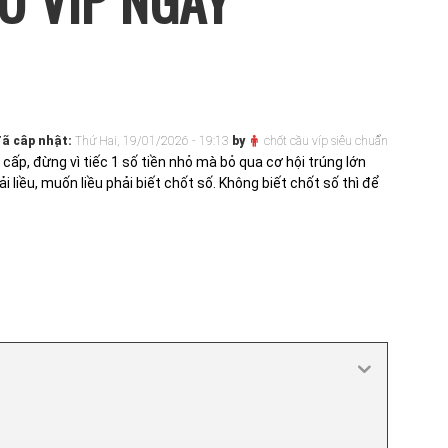
ã câp nhật:
Thứ Hai, 19/01/2026 - 19:13
by
chốt cầu víp siêu chuẩn
 cấp, đừng vì tiếc 1 số tiền nhỏ mà bỏ qua cơ hội trúng lớn
liều, muốn liều phải biết chốt số. Không biết chốt số thì để