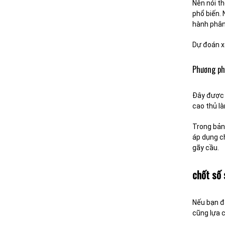
Nên nói t
phổ biến. 
hành phân 
Dự đoán x
Phương ph
Đây được 
cao thủ l
Trong bảng
áp dụng ch
gãy cầu.
chốt số
Nếu bạn 
cũng lựa c