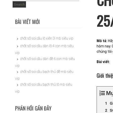
Search
25
BÀI VIẾT MỚI
chốt số soi cầu lô xiên 3 mb siêu vip
Mô tả:
Hãy
chốt số soi cầu dàn lô 4 con mb siêu
hôm nay. C
chúng tôi 
vip
chốt số soi cầu dàn đề 6 con mb siêu
Bài viết:
vip
chốt số soi cầu bạch thủ đề mb siêu
Giới thi
vip
chốt số soi cầu bạch thủ lô mb siêu
vip
Mụ
G
PHẢN HỒI GẦN ĐÂY
S