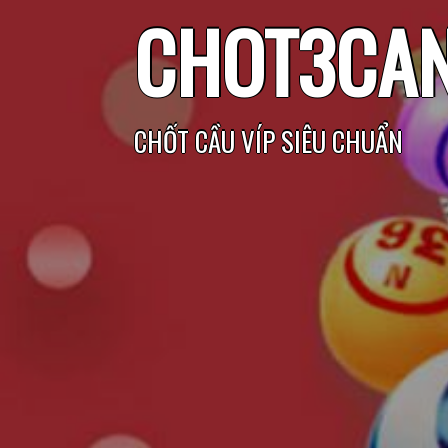
CHOT3CA
CHỐT CẦU VÍP SIÊU CHUẨN