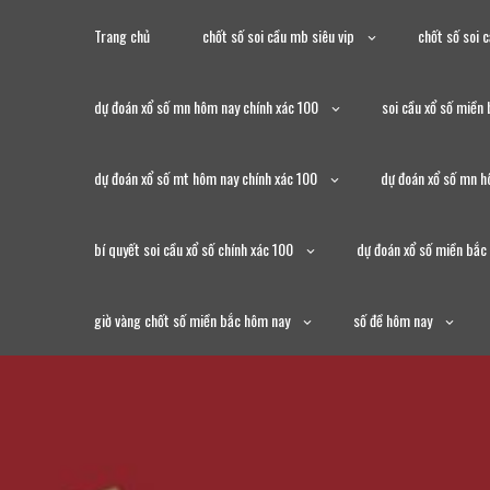
Trang chủ
chốt số soi cầu mb siêu vip
chốt số soi c
dự đoán xổ số mn hôm nay chính xác 100
soi cầu xổ số miền
dự đoán xổ số mt hôm nay chính xác 100
dự đoán xổ số mn h
bí quyết soi cầu xổ số chính xác 100
dự đoán xổ số miền bắc
giờ vàng chốt số miền bắc hôm nay
số đề hôm nay