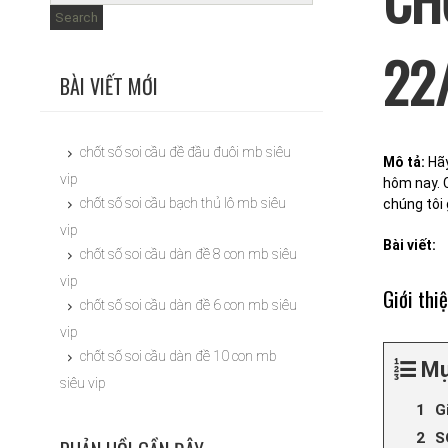
Search
22
BÀI VIẾT MỚI
chốt số soi cầu đề đầu đuôi mb siêu
Mô tả:
Hãy
vip
hôm nay. C
chốt số soi cầu bạch thủ lô mb siêu
chúng tôi 
vip
Bài viết:
chốt số soi cầu dàn đề 8 con mb siêu
vip
Giới thi
chốt số soi cầu dàn đề 6 con mb siêu
vip
chốt số soi cầu dàn đề 10 con mb
Mụ
siêu vip
G
S