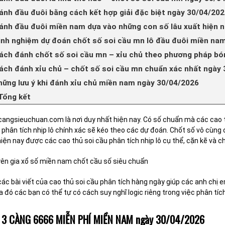
ánh đầu đuôi bằng cách kết hợp giải đặc biệt ngày 30/04/20
ánh đầu đuôi miền nam dựa vào những con số lâu xuất hiện 
inh nghiệm dự đoán chốt số soi cầu mn lô đầu đuôi miền na
ách đánh chốt số soi cầu mn – xỉu chủ theo phương pháp bó
ách đánh xỉu chủ – chốt số soi cầu mn chuẩn xác nhất ngày
hững lưu ý khi đánh xỉu chủ miền nam ngày 30/04/2026
Tổng kết
cangsieuchuan.com là nơi duy nhất hiện nay. Có số chuẩn mà các cao th
 phân tích nhịp lô chính xác sẽ kéo theo các dự đoán. Chốt số vô cùng 
iện nay được các cao thủ soi cầu phân tích nhịp lô cụ thể, cặn kẽ và ch
ên gia xổ số miền nam chốt cầu số siêu chuẩn
ác bài viết của cao thủ soi cầu phân tích hàng ngày giúp các anh chị 
đó các bạn có thể tự có cách suy nghĩ logic riêng trong việc phân tíc
 3 CÀNG 6666 MIỄN PHÍ MIỀN NAM ngày 30/04/2026