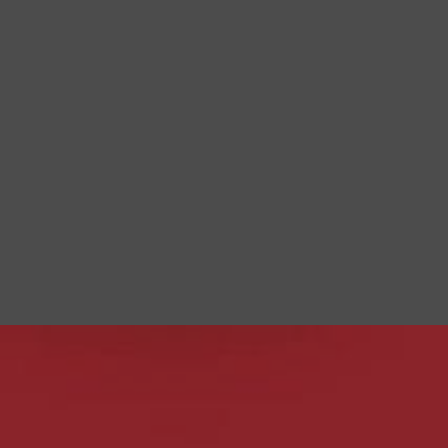
Skip
to
content