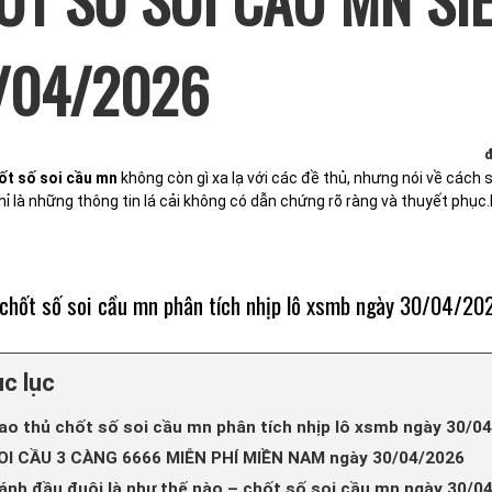
/04/2026
đ
ốt số soi cầu mn
không còn gì xa lạ với các đề thủ, nhưng nói về cách s
hỉ là những thông tin lá cải không có dẫn chứng rõ ràng và thuyết phục
chốt số soi cầu mn phân tích nhịp lô xsmb ngày 30/04/20
c lục
ao thủ chốt số soi cầu mn phân tích nhịp lô xsmb ngày 30/0
OI CẦU 3 CÀNG 6666 MIỄN PHÍ MIỀN NAM ngày 30/04/2026
ánh đầu đuôi là như thế nào – chốt số soi cầu mn ngày 30/0