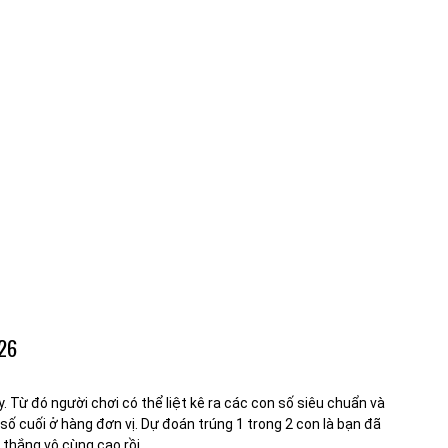
026
. Từ đó người chơi có thể liệt kê ra các con số siêu chuẩn và
số cuối ở hàng đơn vị. Dự đoán trúng 1 trong 2 con là bạn đã
 thắng vô cùng cao rồi.