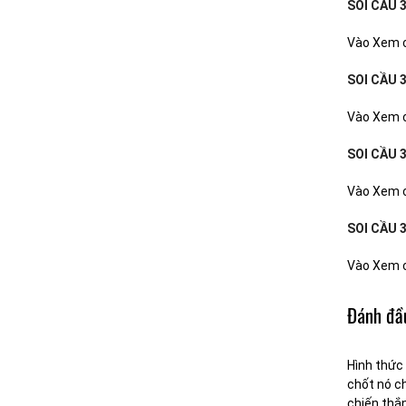
SOI CẦU 
Vào Xem c
SOI CẦU 
Vào Xem c
SOI CẦU 
Vào Xem c
SOI CẦU 
Vào Xem c
Đánh đầ
Hình thức 
chốt nó ch
chiến thắn