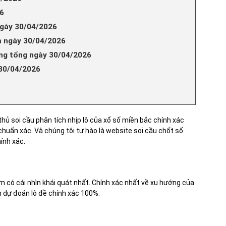
26
ngày 30/04/2026
m ngày 30/04/2026
ng tổng ngày 30/04/2026
 30/04/2026
ủ soi cầu phân tích nhịp lô của xổ số miền bắc chính xác
chuẩn xác. Và chúng tôi tự hào là website soi cầu chốt số
ính xác.
em có cái nhìn khái quát nhất. Chính xác nhất về xu hướng của
h dự đoán lô đề chính xác 100%.