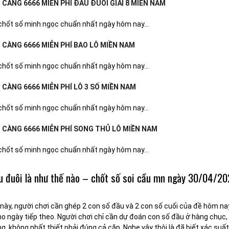
3 CÀNG 6666 MIỄN PHÍ ĐẦU ĐUÔI GIẢI 8 MIỀN NAM
hốt số minh ngọc chuẩn nhất ngày hôm nay…
3 CÀNG 6666 MIỄN PHÍ BAO LÔ MIỀN NAM
hốt số minh ngọc chuẩn nhất ngày hôm nay…
3 CÀNG 6666 MIỄN PHÍ LÔ 3 SỐ MIỀN NAM
hốt số minh ngọc chuẩn nhất ngày hôm nay…
3 CÀNG 6666 MIỄN PHÍ SONG THỦ LÔ MIỀN NAM
hốt số minh ngọc chuẩn nhất ngày hôm nay…
u đuôi là như thế nào – chốt số soi cầu mn ngày 30/04/2
này, người chơi cần ghép 2 con số đầu và 2 con số cuối của đề hôm nay
o ngày tiếp theo. Người chơi chỉ cần dự đoán con số đầu ở hàng chục, 
g, không nhất thiết phải đúng cả cặp. Nghe vậy thôi là đã biết xác suất