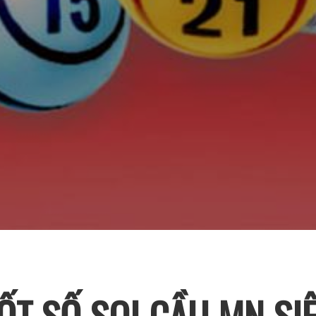
ỐT SỐ SOI CẦU MN SI