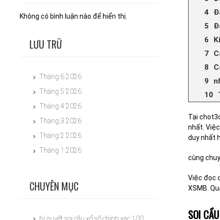
Đ
Không có bình luận nào để hiển thị.
Đ
K
LƯU TRỮ
C
C
Tháng 6 2026
n
Tháng 5 2026
Tháng 4 2026
Tại chot3
Tháng 3 2026
nhất. Việc
Tháng 2 2026
duy nhất h
Tháng 1 2026
cùng chuy
Việc đọc c
CHUYÊN MỤC
XSMB. Qua 
SOI CẦU
bí quyết soi cầu xổ số chính xác 100