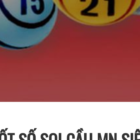
ỐT SỐ SOI CẦU MN SI