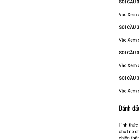
SOI CẦU 
Vào Xem c
SOI CẦU 
Vào Xem c
SOI CẦU 
Vào Xem c
SOI CẦU 
Vào Xem c
Đánh đầu
Hình thức 
chốt nó ch
chiến thắn