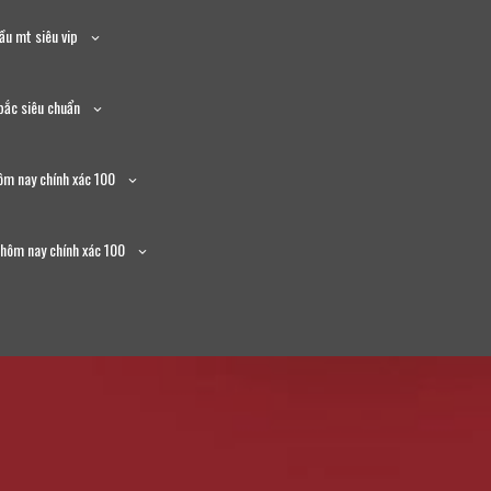
ầu mt siêu vip
 bắc siêu chuẩn
ôm nay chính xác 100
 hôm nay chính xác 100