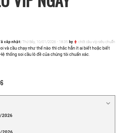
ã câp nhật:
Thứ Bảy, 10/01/2026 - 18:35
by
chốt cầu víp siêu chuẩn
oi và cầu chạy như thế nào thì chắc hẳn ít ai biết hoặc biết
.Hệ thống soi cầu lô đề của chúng tôi chuẩn xác.
26
4/2026
4/2026