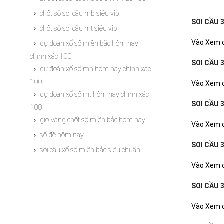
chốt số soi cầu mb siêu vip
SOI CẦU 
chốt số soi cầu mt siêu vip
Vào Xem c
dự đoán xổ số miền bắc hôm nay
chính xác 100
SOI CẦU 
dự đoán xổ số mn hôm nay chính xác
100
Vào Xem c
dự đoán xổ số mt hôm nay chính xác
SOI CẦU 
100
giờ vàng chốt số miền bắc hôm nay
Vào Xem c
số đề hôm nay
SOI CẦU 3
soi cầu xổ số miền bắc siêu chuẩn
Vào Xem c
SOI CẦU 
Vào Xem c