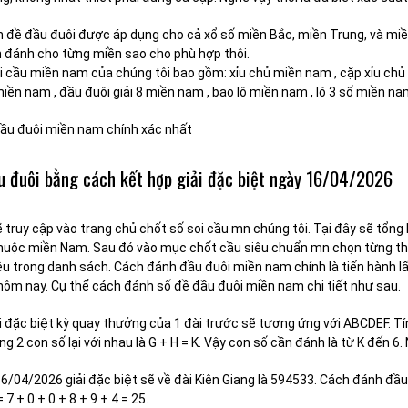
 đề đầu đuôi được áp dụng cho cả xổ số miền Bắc, miền Trung, và miền
 đánh cho từng miền sao cho phù hợp thôi.
i cầu miền nam của chúng tôi bao gồm: xỉu chủ miền nam , cặp xỉu chủ 
iền nam , đầu đuôi giải 8 miền nam , bao lô miền nam , lô 3 số miền na
ầu đuôi miền nam chính xác nhất
 đuôi bằng cách kết hợp giải đặc biệt ngày 16/04/2026
truy cập vào trang chủ chốt số soi cầu mn chúng tôi. Tại đây sẽ tổng 
thuộc miền Nam. Sau đó vào mục chốt cầu siêu chuẩn mn chọn từng thứ
êu trong danh sách. Cách đánh đầu đuôi miền nam chính là tiến hành lấ
hôm nay. Cụ thể cách đánh số đề đầu đuôi miền nam chi tiết như sau.
ải đặc biệt kỳ quay thưởng của 1 đài trước sẽ tương ứng với ABCDEF. Tín
g 2 con số lại với nhau là G + H = K. Vậy con số cần đánh là từ K đến 6.
6/04/2026 giải đặc biệt sẽ về đài Kiên Giang là 594533. Cách đánh đầu
 7 + 0 + 0 + 8 + 9 + 4 = 25.