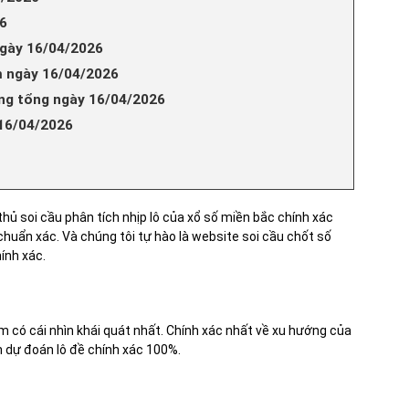
26
ngày 16/04/2026
m ngày 16/04/2026
ng tổng ngày 16/04/2026
 16/04/2026
ủ soi cầu phân tích nhịp lô của xổ số miền bắc chính xác
chuẩn xác. Và chúng tôi tự hào là website soi cầu chốt số
ính xác.
em có cái nhìn khái quát nhất. Chính xác nhất về xu hướng của
h dự đoán lô đề chính xác 100%.