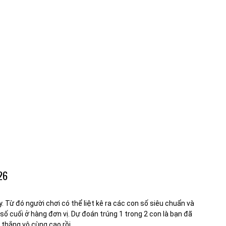
26
. Từ đó người chơi có thể liệt kê ra các con số siêu chuẩn và
số cuối ở hàng đơn vị. Dự đoán trúng 1 trong 2 con là bạn đã
 thắng vô cùng cao rồi.