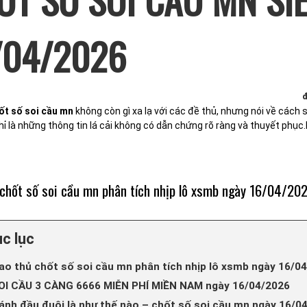
/04/2026
đ
ốt số soi cầu mn
không còn gì xa lạ với các đề thủ, nhưng nói về cách s
hỉ là những thông tin lá cải không có dẫn chứng rõ ràng và thuyết phục
chốt số soi cầu mn phân tích nhịp lô xsmb ngày 16/04/20
c lục
ao thủ chốt số soi cầu mn phân tích nhịp lô xsmb ngày 16/0
OI CẦU 3 CÀNG 6666 MIỄN PHÍ MIỀN NAM ngày 16/04/2026
ánh đầu đuôi là như thế nào – chốt số soi cầu mn ngày 16/0