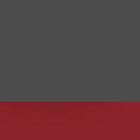
Skip
to
content