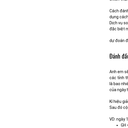
Cách đánh
dụng cách
Dịch vụ so
đặc biệt m
dự đoán đ
Đánh đầu
Anh em sẽ 
các tỉnh 
là bao nhi
của ngày 
Kí hiệu gi
Sau đó cộn
VD: ngày 1
GH =