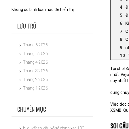
Đ
Không có bình luận nào để hiển thị.
Đ
K
LƯU TRỮ
C
C
Tháng 6 2026
n
Tháng 5 2026
Tháng 4 2026
Tại chot3
Tháng 3 2026
nhất. Việc
Tháng 2 2026
duy nhất h
Tháng 1 2026
cùng chuy
Việc đọc c
CHUYÊN MỤC
XSMB. Qua 
SOI CẦU
bí quyết soi cầu xổ số chính xác 100