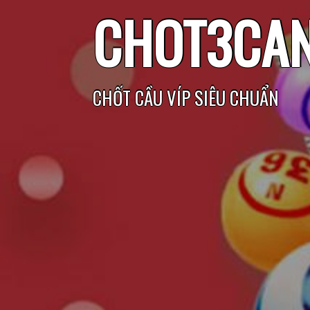
CHOT3CA
CHỐT CẦU VÍP SIÊU CHUẨN