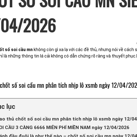
/04/2026
ốt số soi cầu mn
không còn gì xa lạ với các đề thủ, nhưng nói về cách s
hỉ là những thông tin lá cải không có dẫn chứng rõ ràng và thuyết phục
chốt số soi cầu mn phân tích nhịp lô xsmb ngày 12/04/20
c lục
ao thủ chốt số soi cầu mn phân tích nhịp lô xsmb ngày 12/0
OI CẦU 3 CÀNG 6666 MIỄN PHÍ MIỀN NAM ngày 12/04/2026
ánh đầu đuôi là như thế nào – chốt số soi cầu mn ngày 12/0