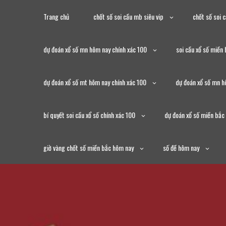
Trang chủ
chốt số soi cầu mb siêu vip
chốt số soi c
dự đoán xổ số mn hôm nay chính xác 100
soi cầu xổ số miền
dự đoán xổ số mt hôm nay chính xác 100
dự đoán xổ số mn h
bí quyết soi cầu xổ số chính xác 100
dự đoán xổ số miền bắc
giờ vàng chốt số miền bắc hôm nay
số đề hôm nay