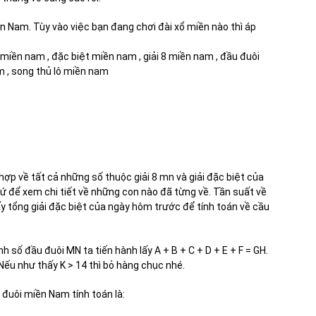
 Nam. Tùy vào việc bạn đang chơi đài xổ miền nào thì áp
miền nam , đặc biệt miền nam , giải 8 miền nam , đầu đuôi
m , song thủ lô miền nam
hợp về tất cả những số thuộc giải 8 mn và giải đặc biệt của
 để xem chi tiết về những con nào đã từng về. Tần suất về
y tổng giải đặc biệt của ngày hôm trước để tính toán về cầu
h số đầu đuôi MN ta tiến hành lấy A + B + C + D + E + F = GH.
 Nếu như thấy K > 14 thì bỏ hàng chục nhé.
 đuôi miền Nam tính toán là: