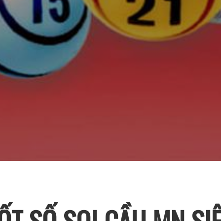
ỐT SỐ SOI CẦU MN SI