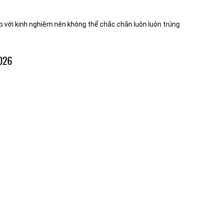
p với kinh nghiệm nên không thể chắc chắn luôn luôn trúng
2026