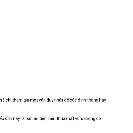
 sẽ chỉ tham gia một ván duy nhất để xác định thắng hay
ếu con này ra bạn ăn tiền, nếu thua mất vốn, không có