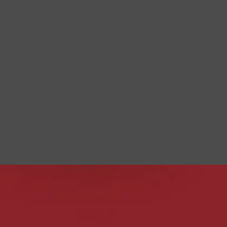
Skip
to
content