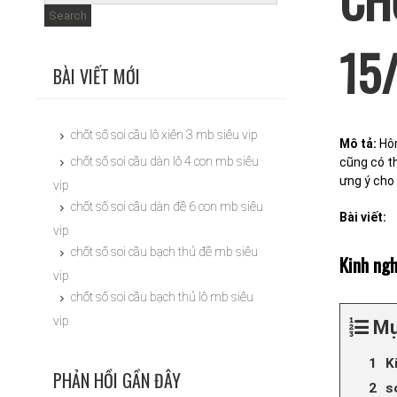
Search
15
BÀI VIẾT MỚI
chốt số soi cầu lô xiên 3 mb siêu vip
Mô tả:
Hôm
chốt số soi cầu dàn lô 4 con mb siêu
cũng có t
ưng ý cho
vip
chốt số soi cầu dàn đề 6 con mb siêu
Bài viết:
vip
chốt số soi cầu bạch thủ đề mb siêu
Kinh ngh
vip
chốt số soi cầu bạch thủ lô mb siêu
vip
Mụ
K
PHẢN HỒI GẦN ĐÂY
s