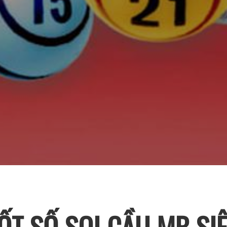
ỐT SỐ SOI CẦU MB SI