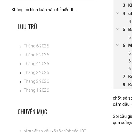
K
Không có bình luận nào để hiển thị.
c
LƯU TRỮ
B
M
Tháng 6 2026
Tháng 5 2026
Tháng 4 2026
Tháng 3 2026
K
Tháng 2 2026
K
Tháng 1 2026
chốt số s
câm đầu, 
CHUYÊN MỤC
Soi cầu gi
qua số liệ
bí quyết soi cầu xổ số chính xác 100