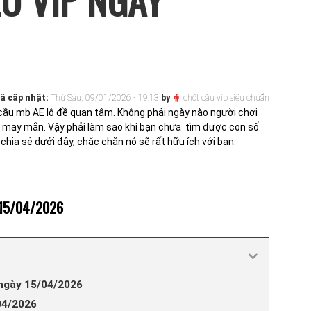
ã câp nhật:
Thứ Sáu, 09/01/2026 - 19:13
by
chốt cầu víp siêu chuẩn
 cầu mb AE lô đề quan tâm. Không phải ngày nào người chơi
ố may mắn. Vậy phải làm sao khi bạn chưa tìm được con số
ia sẻ dưới đây, chắc chắn nó sẽ rất hữu ích với bạn.
y 15/04/2026
 ngày 15/04/2026
04/2026