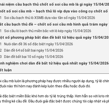
hái niệm cầu bạch thủ chốt số soi cầu mb là gì ngày 15/04/2
hốt số soi cầu mb – bạch thủ lô víp dựa vào công cụ chốt số
Soi cầu bạch thủ lô XSMB dựa vào tần số ngày 15/04/2026
ắt cầu bạch thủ đề – chốt số soi cầu mb hình quả trám ngày
Soi cầu lô bạch thủ miền bắc với lô kép ngày 15/04/2026
ột số phương pháp bắt dàn đề bất tử hiệu quả ngày 15/04/2
Nuôi dàn đề 36 số đặc biệt ngày 15/04/2026
Dàn đề 64 số bất bại ngày 15/04/2026
Dàn đề bất bại 10 số ngày 15/04/2026
inh nghiệm chơi dàn đề bất tử hiệu quả nhất ngày 15/04/2026
ết luận
oi cầu mb luôn là phương pháp hay được nhiều người áp dụng, tỷ lệ ch
đuôi nào thì hôm nay đánh kép luôn theo đầu hoặc đuôi đó.
ải đặc biệt miền Bắc khó hơn do tỷ lệ trúng thấp. Hơn hẳn so với loto 
u thống kê cầu đề. Đầu đuôi giải đặc biệt được chúng tôi cập nhật và 