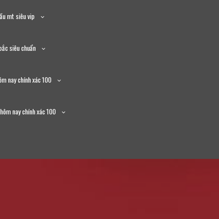
ầu mt siêu vip
 bắc siêu chuẩn
ôm nay chính xác 100
 hôm nay chính xác 100