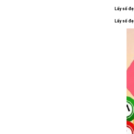
Lấy số đẹ
Lấy số đẹ