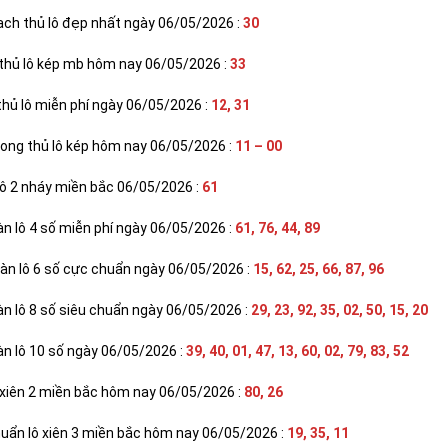
ạch thủ lô đẹp nhất ngày 06/05/2026 :
30
thủ lô kép mb hôm nay 06/05/2026 :
33
thủ lô miễn phí ngày 06/05/2026 :
12, 31
ong thủ lô kép hôm nay 06/05/2026 :
11 – 00
lô 2 nháy miền bắc 06/05/2026 :
61
àn lô 4 số miễn phí ngày 06/05/2026 :
61, 76, 44, 89
àn lô 6 số cực chuẩn ngày 06/05/2026 :
15, 62, 25, 66, 87, 96
àn lô 8 số siêu chuẩn ngày 06/05/2026 :
29, 23, 92, 35, 02, 50, 15, 20
àn lô 10 số ngày 06/05/2026 :
39, 40, 01, 47, 13, 60, 02, 79, 83, 52
ô xiên 2 miền bắc hôm nay 06/05/2026 :
80, 26
huẩn lô xiên 3 miền bắc hôm nay 06/05/2026 :
19, 35, 11