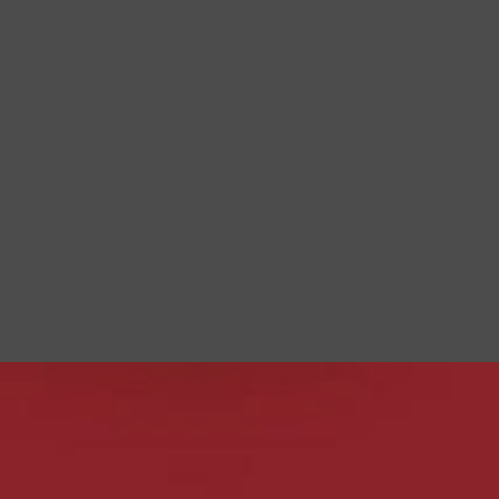
Skip
to
content