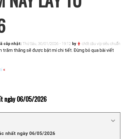
6
ã câp nhật:
Thứ Sáu, 30/01/2026 - 19:12
by
chốt cầu víp siêu chuẩn
 trăm thắng sẽ được bật mí chi tiết. Đừng bỏ qua bài viết
hí
«
hất ngày 06/05/2026
ác nhất ngày 06/05/2026