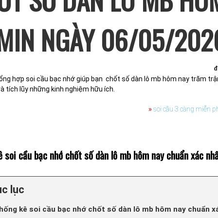
MIN NGÀY 06/05/202
đ
Tổng hợp soi cầu bạc nhớ giúp bạn chốt số dàn lô mb hôm nay trăm trận
à tích lũy những kinh nghiệm hữu ích.
»
soi cầu 3 càng miễn p
ê soi cầu bạc nhớ chốt số dàn lô mb hôm nay chuẩn xác n
c lục
hống kê soi cầu bạc nhớ chốt số dàn lô mb hôm nay chuẩn x