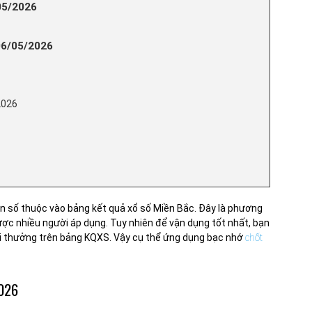
05/2026
06/05/2026
2026
on số thuộc vào bảng kết quả xổ số Miền Bắc. Đây là phương
ược nhiều người áp dụng. Tuy nhiên để vận dụng tốt nhất, bạn
iải thưởng trên bảng KQXS. Vậy cụ thể ứng dụng bạc nhớ
chốt
2026