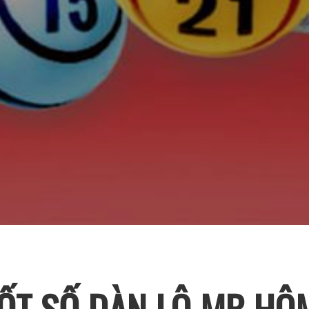
ỐT SỐ DÀN LÔ MB HÔM