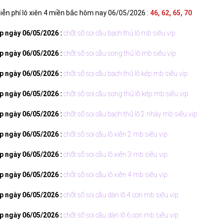
iễn phí lô xiên 4 miền bắc hôm nay 06/05/2026 :
46, 62, 65, 70
p ngày 06/05/2026 :
chốt số soi cầu bạch thủ lô mb siêu vip
p ngày 06/05/2026 :
chốt số soi cầu song thủ lô mb siêu vip
p ngày 06/05/2026 :
chốt số soi cầu bạch thủ lô kép mb siêu vip
p ngày 06/05/2026 :
chốt số soi cầu song thủ lô kép mb siêu vip
p ngày 06/05/2026 :
chốt số soi cầu bạch thủ lô 2 nháy mb siêu vip
p ngày 06/05/2026 :
chốt số soi cầu lô xiên 2 mb siêu vip
p ngày 06/05/2026 :
chốt số soi cầu lô xiên 3 mb siêu vip
p ngày 06/05/2026 :
chốt số soi cầu lô xiên 4 mb siêu vip
p ngày 06/05/2026 :
chốt số soi cầu dàn lô 4 con mb siêu vip
p ngày 06/05/2026 :
chốt số soi cầu dàn lô 6 con mb siêu vip