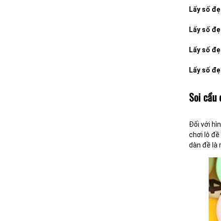
Lấy số đẹ
Lấy số đẹ
Lấy số đẹ
Lấy số đẹ
Soi cầu
Đối với hì
chơi lô đ
dàn đề là