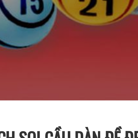
CH SOI CẦU DÀN ĐỀ Đ