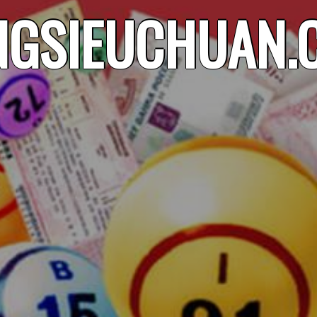
NGSIEUCHUAN.