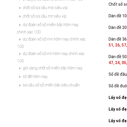
Chốt số s
chốt số soi cầu mb siêu vip
Dàn đề 10
chốt số soi cầu mt siêu vip
dự đoán xổ số miền bắc hôm nay
Dàn đề 20
chính xác 100
dự đoán xổ số mn hôm nay chính xác
Dàn đề 36
51, 26, 57,
100
dự đoán xổ số mt hôm nay chính xác
Dàn đề 50
100
47, 24, 05,
giờ vàng chốt số miền bắc hôm nay
Số đề đầu
số đề hôm nay
soi cầu xổ số miền bắc siêu chuẩn
Số đề đuô
Lấy số đẹ
Lấy số đẹ
Lấy số đẹ