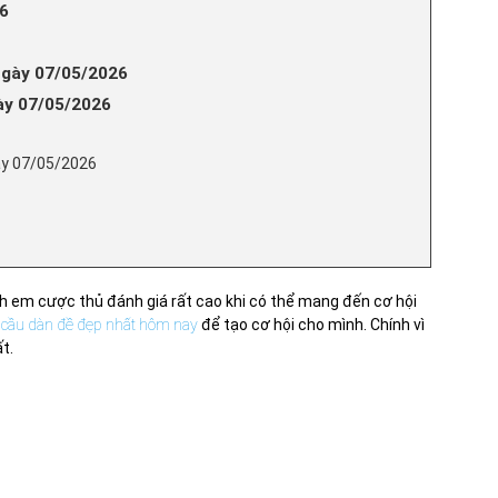
26
ngày 07/05/2026
gày 07/05/2026
ày 07/05/2026
h em cược thủ đánh giá rất cao khi có thể mang đến cơ hội
i cầu dàn đề đẹp nhất hôm nay
để tạo cơ hội cho mình. Chính vì
t.