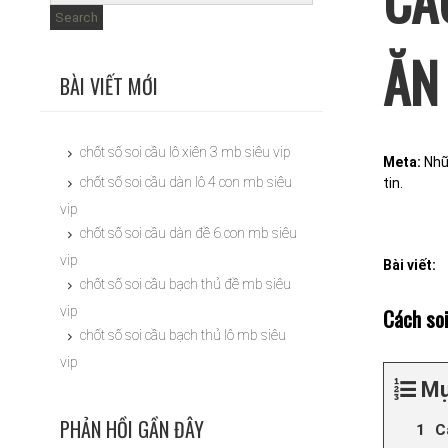
Search
ĂN
BÀI VIẾT MỚI
chốt số soi cầu lô xiên 3 mb siêu vip
Meta:
Nh
chốt số soi cầu dàn lô 4 con mb siêu
tin.
vip
chốt số soi cầu dàn đề 6 con mb siêu
vip
Bài viết:
chốt số soi cầu bạch thủ đề mb siêu
vip
Cách so
chốt số soi cầu bạch thủ lô mb siêu
vip
Mụ
PHẢN HỒI GẦN ĐÂY
C