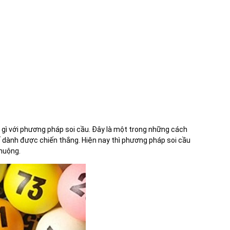
ạ gì với phương pháp soi cầu. Đây là một trong những cách
 dành được chiến thắng. Hiện nay thì phương pháp soi cầu
huộng.