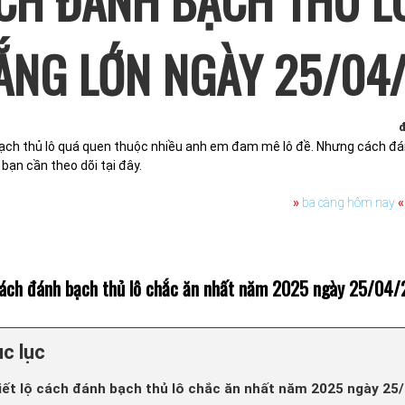
ẮNG LỚN NGÀY 25/04
đ
Bạch thủ lô quá quen thuộc nhiều anh em đam mê lô đề. Nhưng cách đán
o bạn cần theo dõi tại đây.
»
ba càng hôm nay
«
 cách đánh bạch thủ lô chắc ăn nhất năm 2025 ngày 25/04
c lục
iết lộ cách đánh bạch thủ lô chắc ăn nhất năm 2025 ngày 25