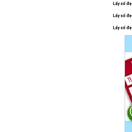
Lấy số đẹ
Lấy số đẹ
Lấy số đẹ