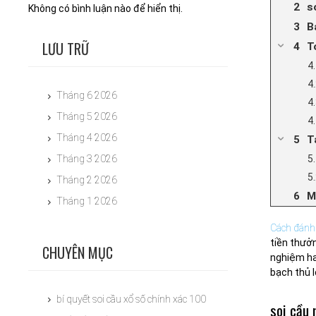
s
Không có bình luận nào để hiển thị.
B
LƯU TRỮ
T
Tháng 6 2026
Tháng 5 2026
Tháng 4 2026
T
Tháng 3 2026
Tháng 2 2026
M
Tháng 1 2026
Cách đánh 
tiền thưở
CHUYÊN MỤC
nghiệm ha
bạch thủ l
bí quyết soi cầu xổ số chính xác 100
soi cầu