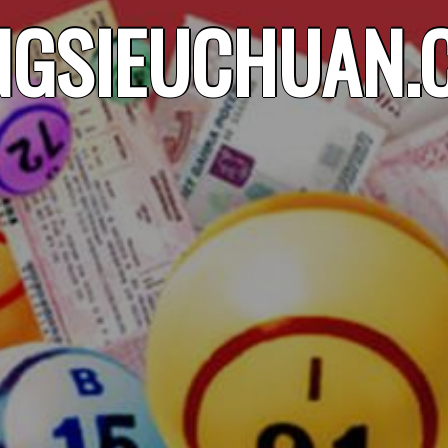
NGSIEUCHUAN.