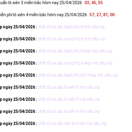
huẩn lô xiên 3 miền bắc hôm nay 25/04/2026 :
03, 45, 55
iễn phí lô xiên 4 miền bắc hôm nay 25/04/2026 :
57, 27, 81, 00
p ngày 25/04/2026 :
chốt số soi cầu bạch thủ lô mb siêu vip
p ngày 25/04/2026 :
chốt số soi cầu song thủ lô mb siêu vip
p ngày 25/04/2026 :
chốt số soi cầu bạch thủ lô kép mb siêu vip
p ngày 25/04/2026 :
chốt số soi cầu song thủ lô kép mb siêu vip
p ngày 25/04/2026 :
chốt số soi cầu bạch thủ lô 2 nháy mb siêu vip
p ngày 25/04/2026 :
chốt số soi cầu lô xiên 2 mb siêu vip
p ngày 25/04/2026 :
chốt số soi cầu lô xiên 3 mb siêu vip
p ngày 25/04/2026 :
chốt số soi cầu lô xiên 4 mb siêu vip
p ngày 25/04/2026 :
chốt số soi cầu dàn lô 4 con mb siêu vip