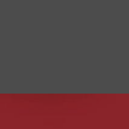
Skip
to
content