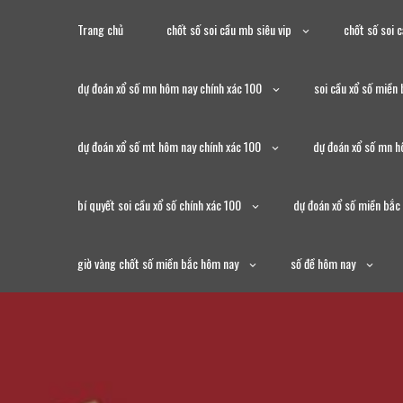
Trang chủ
chốt số soi cầu mb siêu vip
chốt số soi c
dự đoán xổ số mn hôm nay chính xác 100
soi cầu xổ số miền
dự đoán xổ số mt hôm nay chính xác 100
dự đoán xổ số mn h
bí quyết soi cầu xổ số chính xác 100
dự đoán xổ số miền bắc
giờ vàng chốt số miền bắc hôm nay
số đề hôm nay