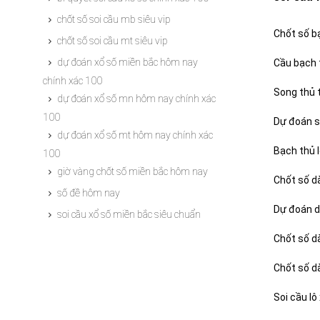
chốt số soi cầu mb siêu vip
Chốt số b
chốt số soi cầu mt siêu vip
dự đoán xổ số miền bắc hôm nay
Cầu bạch 
chính xác 100
Song thủ 
dự đoán xổ số mn hôm nay chính xác
100
Dự đoán s
dự đoán xổ số mt hôm nay chính xác
Bạch thủ 
100
giờ vàng chốt số miền bắc hôm nay
Chốt số d
số đề hôm nay
Dự đoán d
soi cầu xổ số miền bắc siêu chuẩn
Chốt số d
Chốt số d
Soi cầu l