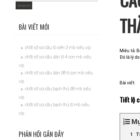
Search
TH
BÀI VIẾT MỚI
chốt số soi cầu lô xiên 3 mb siêu vip
Miêu tả: 
chốt số soi cầu dàn lô 4 con mb siêu
Đó là lý d
vip
chốt số soi cầu dàn đề 6 con mb siêu
vip
Bài viết:
chốt số soi cầu bạch thủ đề mb siêu
vip
Tiết lộ
chốt số soi cầu bạch thủ lô mb siêu
vip
Mụ
PHẢN HỒI GẦN ĐÂY
T