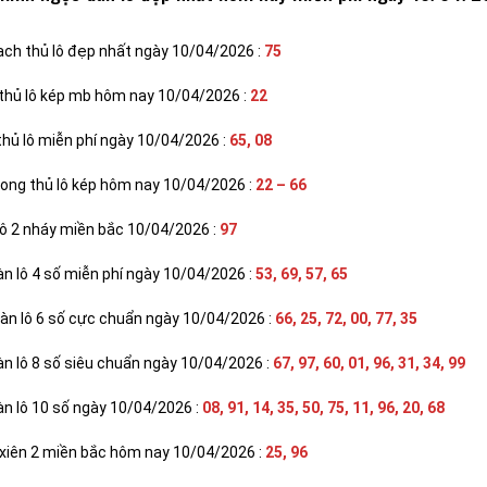
ạch thủ lô đẹp nhất ngày 10/04/2026 :
75
thủ lô kép mb hôm nay 10/04/2026 :
22
thủ lô miễn phí ngày 10/04/2026 :
65, 08
ong thủ lô kép hôm nay 10/04/2026 :
22 – 66
lô 2 nháy miền bắc 10/04/2026 :
97
àn lô 4 số miễn phí ngày 10/04/2026 :
53, 69, 57, 65
àn lô 6 số cực chuẩn ngày 10/04/2026 :
66, 25, 72, 00, 77, 35
àn lô 8 số siêu chuẩn ngày 10/04/2026 :
67, 97, 60, 01, 96, 31, 34, 99
àn lô 10 số ngày 10/04/2026 :
08, 91, 14, 35, 50, 75, 11, 96, 20, 68
ô xiên 2 miền bắc hôm nay 10/04/2026 :
25, 96