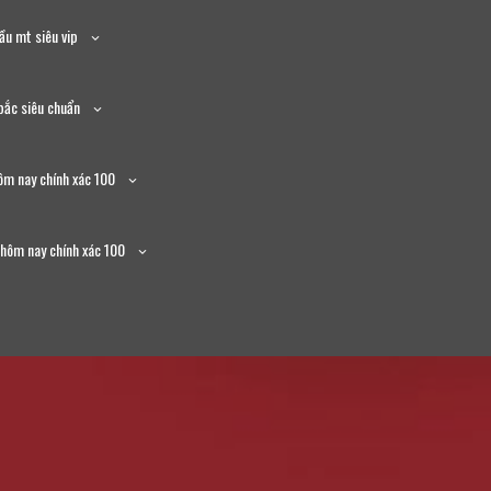
ầu mt siêu vip
 bắc siêu chuẩn
ôm nay chính xác 100
 hôm nay chính xác 100