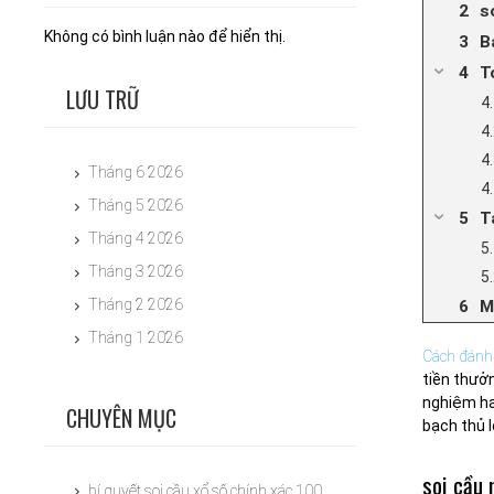
s
Không có bình luận nào để hiển thị.
B
T
LƯU TRỮ
Tháng 6 2026
Tháng 5 2026
T
Tháng 4 2026
Tháng 3 2026
Tháng 2 2026
M
Tháng 1 2026
Cách đánh 
tiền thưở
nghiệm ha
CHUYÊN MỤC
bạch thủ l
soi cầu
bí quyết soi cầu xổ số chính xác 100