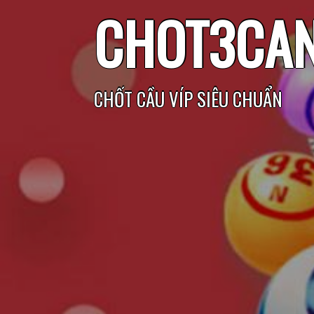
CHOT3CA
CHỐT CẦU VÍP SIÊU CHUẨN