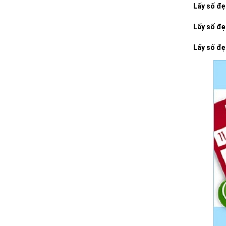
Lấy số đẹ
Lấy số đẹ
Lấy số đẹ