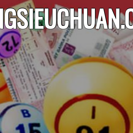
NGSIEUCHUAN.