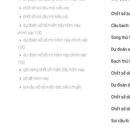
chốt số soi cầu mb siêu vip
Chốt số b
chốt số soi cầu mt siêu vip
dự đoán xổ số miền bắc hôm nay
Cầu bạch 
chính xác 100
Song thủ 
dự đoán xổ số mn hôm nay chính xác
100
Dự đoán s
dự đoán xổ số mt hôm nay chính xác
Bạch thủ 
100
giờ vàng chốt số miền bắc hôm nay
Chốt số d
số đề hôm nay
Dự đoán d
soi cầu xổ số miền bắc siêu chuẩn
Chốt số d
Chốt số d
Soi cầu l