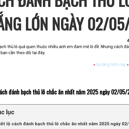
ẮNG LỚN NGÀY 02/05
đ
Bạch thủ lô quá quen thuộc nhiều anh em đam mê lô đề. Nhưng cách đán
o bạn cần theo dõi tại đây.
»
ba càng hôm nay
«
 cách đánh bạch thủ lô chắc ăn nhất năm 2025 ngày 02/05
c lục
iết lộ cách đánh bạch thủ lô chắc ăn nhất năm 2025 ngày 02