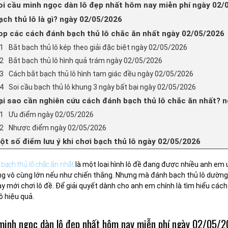
oi cầu minh ngọc dàn lô đẹp nhất hôm nay miễn phí ngày 02/
ạch thủ lô là gì? ngày 02/05/2026
op các cách đánh bạch thủ lô chắc ăn nhất ngày 02/05/2026
Bắt bạch thủ lô kép theo giải đặc biệt ngày 02/05/2026
Bắt bạch thủ lô hình quả trám ngày 02/05/2026
Cách bắt bạch thủ lô hình tam giác đều ngày 02/05/2026
Soi cầu bạch thủ lô khung 3 ngày bất bại ngày 02/05/2026
ại sao cần nghiên cứu cách đánh bạch thủ lô chắc ăn nhất? 
Ưu điểm ngày 02/05/2026
Nhược điểm ngày 02/05/2026
ột số điểm lưu ý khi chơi bạch thủ lô ngày 02/05/2026
bạch thủ lô chắc ăn nhất
là một loại hình lô đề đang được nhiều anh em ư
ng vô cùng lớn nếu như chiến thắng. Nhưng mà đánh bạch thủ lô dường
y mới chơi lô đề. Để giải quyết dành cho anh em chính là tìm hiểu cá
ô hiệu quả.
 minh ngọc dàn lô đẹp nhất hôm nay miễn phí ngày 02/05/