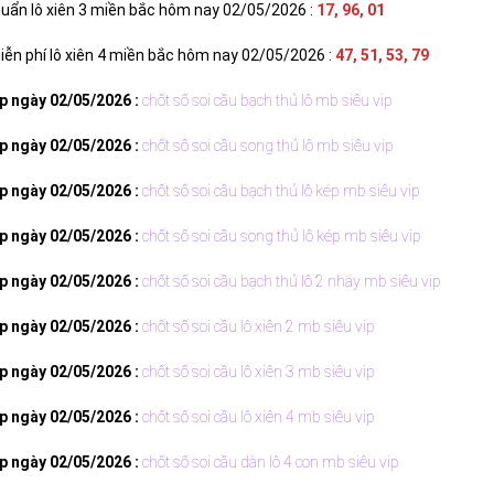
huẩn lô xiên 3 miền bắc hôm nay 02/05/2026 :
17, 96, 01
iễn phí lô xiên 4 miền bắc hôm nay 02/05/2026 :
47, 51, 53, 79
p ngày 02/05/2026 :
chốt số soi cầu bạch thủ lô mb siêu vip
p ngày 02/05/2026 :
chốt số soi cầu song thủ lô mb siêu vip
p ngày 02/05/2026 :
chốt số soi cầu bạch thủ lô kép mb siêu vip
p ngày 02/05/2026 :
chốt số soi cầu song thủ lô kép mb siêu vip
p ngày 02/05/2026 :
chốt số soi cầu bạch thủ lô 2 nháy mb siêu vip
p ngày 02/05/2026 :
chốt số soi cầu lô xiên 2 mb siêu vip
p ngày 02/05/2026 :
chốt số soi cầu lô xiên 3 mb siêu vip
p ngày 02/05/2026 :
chốt số soi cầu lô xiên 4 mb siêu vip
p ngày 02/05/2026 :
chốt số soi cầu dàn lô 4 con mb siêu vip