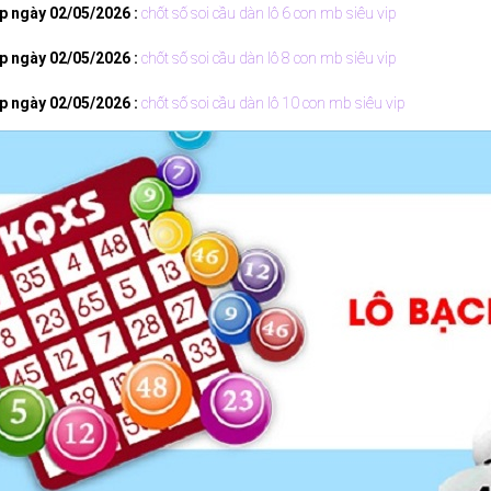
p ngày 02/05/2026 :
chốt số soi cầu dàn lô 6 con mb siêu vip
p ngày 02/05/2026 :
chốt số soi cầu dàn lô 8 con mb siêu vip
p ngày 02/05/2026 :
chốt số soi cầu dàn lô 10 con mb siêu vip