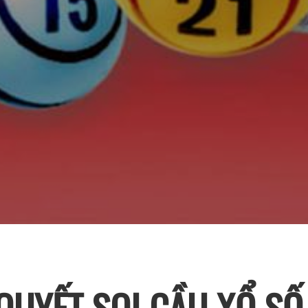
 QUYẾT SOI CẦU XỔ SỐ