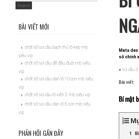
Search
NG
BÀI VIẾT MỚI
chốt số soi cầu bạch thủ lô kép mb
Meta des
siêu vip
số chính 
chốt số soi cầu đề đầu đuôi mb siêu
»
soi cầu 3
vip
chốt số soi cầu dàn lô 10 con mb siêu
Bài viết:
vip
chốt số soi cầu lô xiên 2 mb siêu vip
Bí mật b
chốt số soi cầu dàn lô 6 con mb siêu
vip
Mụ
PHẢN HỒI GẦN ĐÂY
B