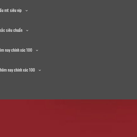
ầu mt siêu vip
 bắc siêu chuẩn
ôm nay chính xác 100
 hôm nay chính xác 100