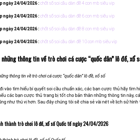
p ngày 24/04/2026 :
chốt số soi cầu dàn đề 4 con mb siêu vip
p ngày 24/04/2026 :
chốt số soi cầu dàn đề 6 con mb siêu vip
p ngày 24/04/2026 :
chốt số soi cầu dàn đề 8 con mb siêu vip
p ngày 24/04/2026 :
chốt số soi cầu dàn đề 10 con mb siêu vip
 những thông tin về trò chơi cá cược “quốc dân” lô đề, xổ
ững thông tin về trò chơi cá cược “quốc dân” lô đề, xổ số
đi vào tìm hiểu bí quyết soi cầu chuẩn xác, các bạn cược thủ hãy tìm hiể
ếu các bạn cược thủ trang bị tốt cho bản thân những thông tin này, cá
ng như thú vị hơn. Sau đây chúng tôi sẽ chia sẻ vài nét về lịch sử hìn
nh thành trò chơi lô đề, xổ số Quốc tế ngày 24/04/2026