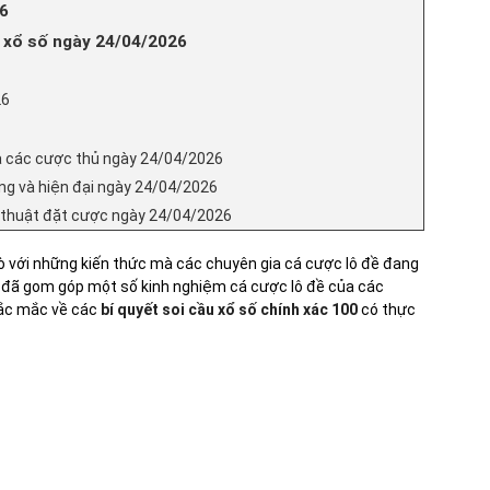
26
, xổ số ngày 24/04/2026
26
ủa các cược thủ ngày 24/04/2026
ng và hiện đại ngày 24/04/2026
 thuật đặt cược ngày 24/04/2026
ò với những kiến thức mà các chuyên gia cá cược lô đề đang
tôi đã gom góp một số kinh nghiệm cá cược lô đề của các
hắc mắc về các
bí quyết soi cầu xổ số chính xác 100
có thực