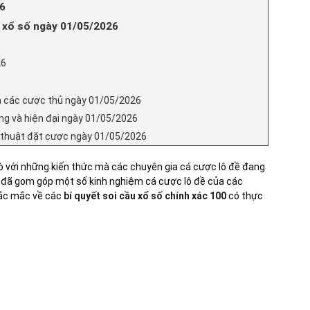
26
, xổ số ngày 01/05/2026
26
ủa các cược thủ ngày 01/05/2026
ng và hiện đại ngày 01/05/2026
 thuật đặt cược ngày 01/05/2026
ò với những kiến thức mà các chuyên gia cá cược lô đề đang
tôi đã gom góp một số kinh nghiệm cá cược lô đề của các
hắc mắc về các
bí quyết soi cầu xổ số chính xác 100
có thực