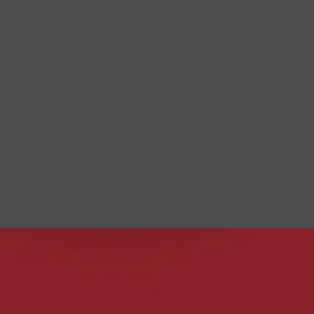
Skip
to
content