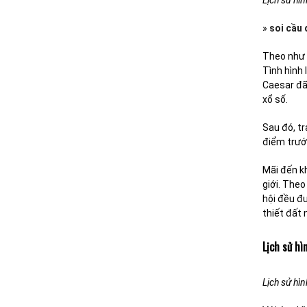
Lịch sử hìn
»
soi cầu 
Theo như n
Tình hình 
Caesar đã 
xổ số.
Sau đó, tr
điểm trước
Mãi đến kh
giới. Theo
hội đều đư
thiết đất 
Lịch sử hì
Lịch sử hìn