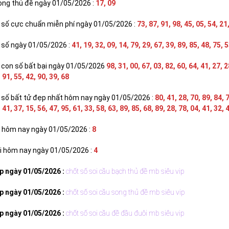
ong thủ đề ngày 01/05/2026 :
17, 09
 số cực chuẩn miễn phí ngày 01/05/2026 :
73, 87, 91, 98, 45, 05, 54, 21
 số ngày 01/05/2026 :
41, 19, 32, 09, 14, 79, 29, 67, 39, 89, 85, 48, 75, 5
 con số bất bại ngày 01/05/2026
98, 31, 00, 67, 03, 82, 60, 64, 41, 27, 2
 91, 55, 42, 90, 39, 68
 số bất tử đẹp nhất hôm nay ngày 01/05/2026 :
80, 41, 28, 70, 89, 84, 7
 41, 37, 15, 56, 47, 95, 61, 33, 58, 63, 89, 85, 68, 89, 28, 78, 04, 41, 32, 
 hôm nay ngày 01/05/2026 :
8
i hôm nay ngày 01/05/2026 :
4
p ngày 01/05/2026 :
chốt số soi cầu bạch thủ đề mb siêu vip
p ngày 01/05/2026 :
chốt số soi cầu song thủ đề mb siêu vip
p ngày 01/05/2026 :
chốt số soi cầu đề đầu đuôi mb siêu vip