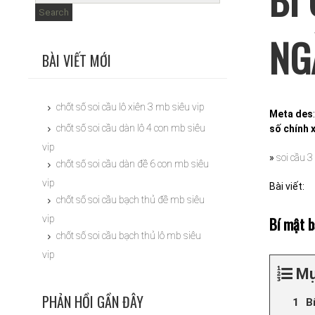
Search
NG
BÀI VIẾT MỚI
chốt số soi cầu lô xiên 3 mb siêu vip
Meta des
chốt số soi cầu dàn lô 4 con mb siêu
số chính 
vip
»
soi cầu 3
chốt số soi cầu dàn đề 6 con mb siêu
vip
Bài viết:
chốt số soi cầu bạch thủ đề mb siêu
vip
Bí mật b
chốt số soi cầu bạch thủ lô mb siêu
vip
Mụ
PHẢN HỒI GẦN ĐÂY
B