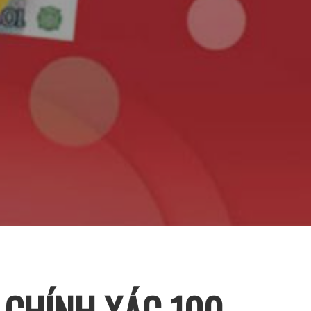
 CHÍNH XÁC 100