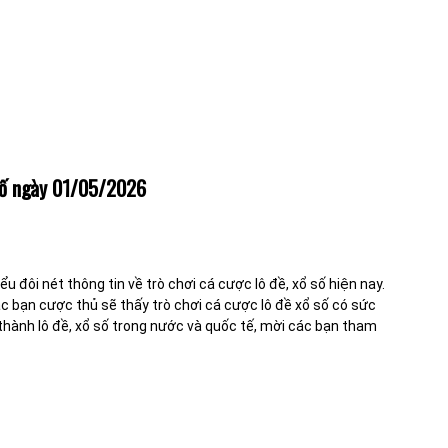
 số ngày 01/05/2026
u đôi nét thông tin về trò chơi cá cược lô đề, xổ số hiện nay.
c bạn cược thủ sẽ thấy trò chơi cá cược lô đề xổ số có sức
h thành lô đề, xổ số trong nước và quốc tế, mời các bạn tham