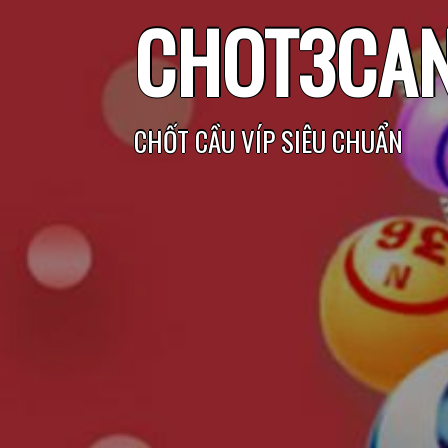
CHOT3CA
CHỐT CẦU VÍP SIÊU CHUẨN