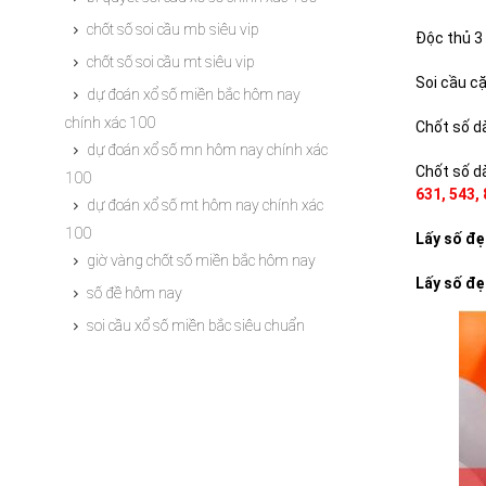
chốt số soi cầu mb siêu vip
Độc thủ 3
chốt số soi cầu mt siêu vip
Soi cầu c
dự đoán xổ số miền bắc hôm nay
chính xác 100
Chốt số d
dự đoán xổ số mn hôm nay chính xác
Chốt số d
100
631, 543, 
dự đoán xổ số mt hôm nay chính xác
100
Lấy số đẹ
giờ vàng chốt số miền bắc hôm nay
Lấy số đẹ
số đề hôm nay
soi cầu xổ số miền bắc siêu chuẩn