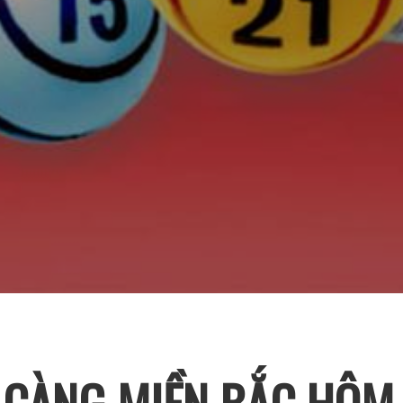
 CÀNG MIỀN BẮC HÔM 