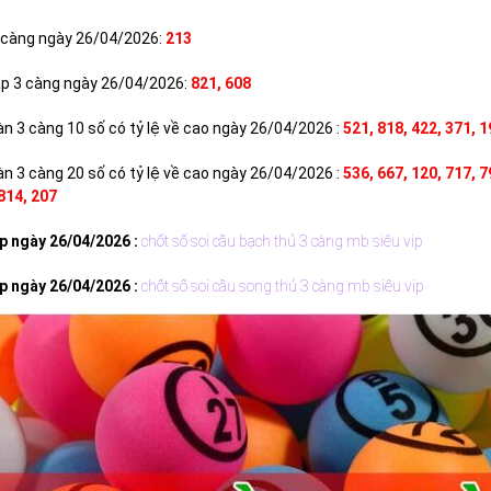
 càng ngày 26/04/2026:
213
ặp 3 càng ngày 26/04/2026:
821, 608
àn 3 càng 10 số có tỷ lệ về cao ngày 26/04/2026 :
521, 818, 422, 371, 1
àn 3 càng 20 số có tỷ lệ về cao ngày 26/04/2026 :
536, 667, 120, 717, 7
814, 207
p ngày 26/04/2026 :
chốt số soi cầu bạch thủ 3 càng mb siêu vip
p ngày 26/04/2026 :
chốt số soi cầu song thủ 3 càng mb siêu vip