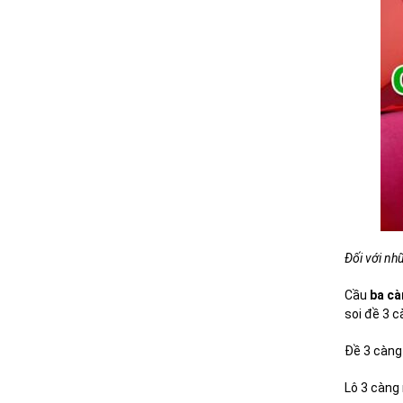
Đối với nhữ
Cầu
ba cà
soi đề 3 c
Đề 3 càng 
Lô 3 càng 