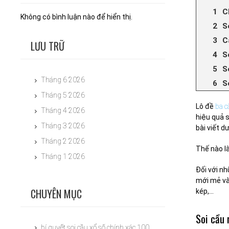
C
Không có bình luận nào để hiển thị.
S
C
LƯU TRỮ
S
S
Tháng 6 2026
S
Tháng 5 2026
Lô đề
ba c
Tháng 4 2026
hiệu quả s
Tháng 3 2026
bài viết d
Tháng 2 2026
Thế nào là
Tháng 1 2026
Đối với nh
mới mẻ và 
CHUYÊN MỤC
kép,…
Soi cầu
bí quyết soi cầu xổ số chính xác 100