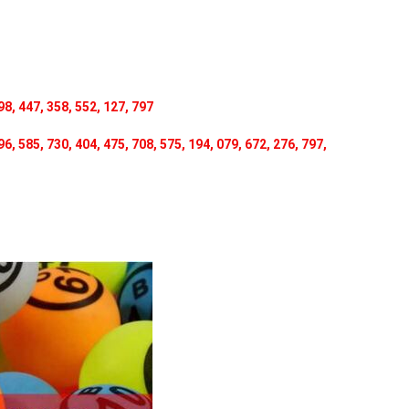
98, 447, 358, 552, 127, 797
96, 585, 730, 404, 475, 708, 575, 194, 079, 672, 276, 797,