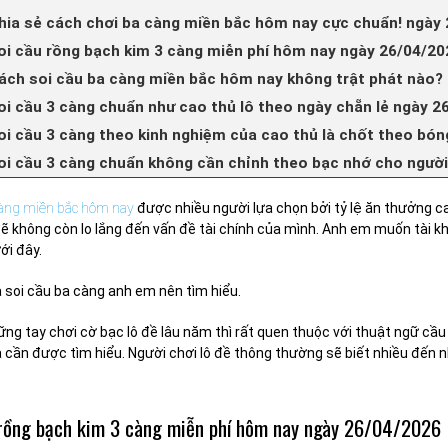
hia sẻ cách chơi ba càng miền bắc hôm nay cực chuẩn! ngày
oi cầu rồng bạch kim 3 càng miễn phí hôm nay ngày 26/04/20
ách soi cầu ba càng miền bắc hôm nay không trật phát nào?
oi cầu 3 càng chuẩn như cao thủ lô theo ngày chẵn lẻ ngày 2
oi cầu 3 càng theo kinh nghiệm của cao thủ là chốt theo bó
oi cầu 3 càng chuẩn không cần chỉnh theo bạc nhớ cho người
àng miền bắc hôm nay
được nhiều người lựa chọn bởi tỷ lệ ăn thưởng c
ẽ không còn lo lắng đến vấn đề tài chính của mình. Anh em muốn tài kho
ưới đây.
 soi cầu ba càng anh em nên tìm hiểu.
ững tay chơi cờ bạc lô đề lâu năm thì rất quen thuộc với thuật ngữ cầu
cần được tìm hiểu. Người chơi lô đề thông thường sẽ biết nhiều đến nh
 rồng bạch kim 3 càng miễn phí hôm nay ngày 26/04/2026